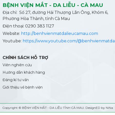
BỆNH VIỆN MẮT - DA LIỄU - CÀ MAU
Địa chỉ: Số 27, đường Hải Thượng Lãn Ông, Khóm 6,
Phường Hòa Thành, tỉnh Cà Mau
Điện thoại: 0290 383 1127
Website:
http://benhvienmatdalieucamau.com
Youtube:
https://www.youtube.com/@benhvienmatda
CHÍNH SÁCH HỖ TRỢ
Viên nghiên cứu
Hướng dẫn khách hàng
Đăng kí tư vấn
Giới thiệu về bệnh viện
Copyright ©
BỆNH VIỆN MẮT - DA LIỄU TỈNH CÀ MAU
. DesignED by NiNa