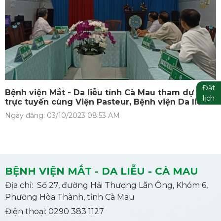
Đặt
Bệnh viện Mắt - Da liễu tỉnh Cà Mau tham dự họp
lịch
trực tuyến cùng Viện Pasteur, Bệnh viện Da liễu
TP. HCM, CDC TP. HCM về phòng chống nhiễm
Ngày đăng: 03/10/2023 08:53 AM
khuẩn
BỆNH VIỆN MẮT - DA LIỄU - CÀ MAU
Địa chỉ: Số 27, đường Hải Thượng Lãn Ông, Khóm 6,
Phường Hòa Thành, tỉnh Cà Mau
Điện thoại: 0290 383 1127