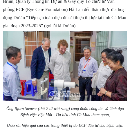
Bruin, Quản lý Thông tin Dự án & Gây quỹ Tổ chức từ Văn
phòng ECF (Eye Care Foundation) Hà Lan đến thăm thực địa hoạt
động Dự án “Tiếp cận toàn diện để cải thiện thị lực tại tỉnh Cà Mau
giai đoạn 2023-2025” (gọi tắt là Dự án).
Ông Bjorn Stenver (thứ 2 từ trái sang) cùng đoàn công tác và lãnh đạo
Bệnh viện viện Mắt - Da liễu tỉnh Cà Mau tham quan,
khảo sát hiệu quả của các trang thiết bị do ECF đầu tư cho bệnh viện.