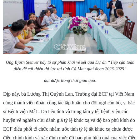
Ông Bjorn Stenver bày tỏ sự phấn khởi về kết quả Dự án “Tiếp cận toàn
diện để cải thiện thị lực tại tỉnh Cà Mau giai đoạn 2023-2025”
đạt được trong thời gian qua.
Dịp này, bà Lương Thị Quỳnh Lan, Trưởng đại ECF tại Việt Nam
cùng thành viên đoàn công tác tập huấn cho đội ngũ cán bộ, y, bác
sĩ Bệnh viện Mắt - Da liễu tỉnh và trung tâm y tế, bệnh viện các
huyện về nghiên cứu đánh giá tỷ lệ khúc xạ và độ bao phủ kính do
ECF điều phối tổ chức nhằm ước tính tỷ lệ tật khúc xạ chưa được
điều chỉnh kính và xác định mức độ bao phủ hiệu quả của việc điều